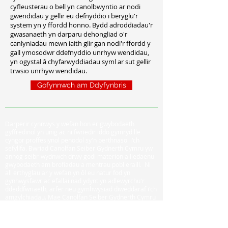
cyfleusterau o bell yn canolbwyntio ar nodi
gwendidau y gellir eu defnyddio i beryglu'r
system yn y ffordd honno. Bydd adroddiadau'r
gwasanaeth yn darparu dehongliad o'r
canlyniadau mewn iaith glir gan nodi'r ffordd y
gall ymosodwr ddefnyddio unrhyw wendidau,
yn ogystal â chyfarwyddiadau syml ar sut gellir
trwsio unrhyw wendidau.
Gofynnwch am Ddyfynbris
Darperir cynnwys y wefan hon er gwybodaeth
gyffredinol yn unig ac ni fwriedir iddo gymryd lle
cyngor proffesiynol penodol sy'n berthnasol i'ch
sefyllfa. Bwriad Canolfan Seiber Gydnerth Cymru yw
annog seibr-wydnwch drwy godi materion a lledaenu
gwybodaeth am brofiadau a mentrau pobl eraill. Ni
all erthyglau ar y wefan yn ôl eu natur fod yn
gynhwysfawr ac efallai nad ydynt yn adlewyrchu'r
ddeddfwriaeth, arfer neu gymhwysiad diweddaraf i'ch
amgylchiadau. Mae Canolfan Seiber Gydnerth Cymru
yn darparu gwasanaethau fforddiadwy a Phartneriaid
Dibynadwy os oes angen cymorth penodol arnoch.
Am gwestiynau penodol, cysylltwch â ni