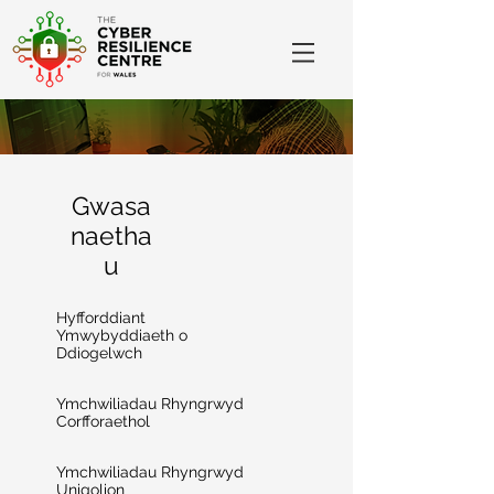
Gwasa
naetha
u
Hyfforddiant
Ymwybyddiaeth o
Ddiogelwch
Ymchwiliadau Rhyngrwyd
Corfforaethol
Ymchwiliadau Rhyngrwyd
Unigolion