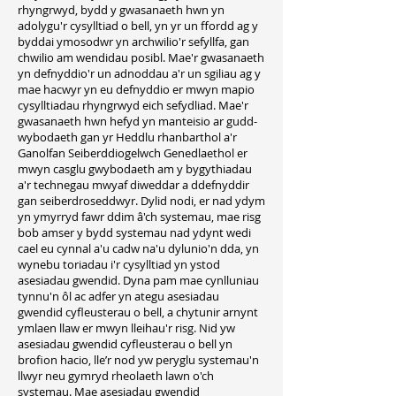
rhyngrwyd, bydd y gwasanaeth hwn yn
adolygu'r cysylltiad o bell, yn yr un ffordd ag y
byddai ymosodwr yn archwilio'r sefyllfa, gan
chwilio am wendidau posibl. Mae'r gwasanaeth
yn defnyddio'r un adnoddau a'r un sgiliau ag y
mae hacwyr yn eu defnyddio er mwyn mapio
cysylltiadau rhyngrwyd eich sefydliad. Mae'r
gwasanaeth hwn hefyd yn manteisio ar gudd-
wybodaeth gan yr Heddlu rhanbarthol a'r
Ganolfan Seiberddiogelwch Genedlaethol er
mwyn casglu gwybodaeth am y bygythiadau
a'r technegau mwyaf diweddar a ddefnyddir
gan seiberdroseddwyr. Dylid nodi, er nad ydym
yn ymyrryd fawr ddim â'ch systemau, mae risg
bob amser y bydd systemau nad ydynt wedi
cael eu cynnal a'u cadw na'u dylunio'n dda, yn
wynebu toriadau i'r cysylltiad yn ystod
asesiadau gwendid. Dyna pam mae cynlluniau
tynnu'n ôl ac adfer yn ategu asesiadau
gwendid cyfleusterau o bell, a chytunir arnynt
ymlaen llaw er mwyn lleihau'r risg. Nid yw
asesiadau gwendid cyfleusterau o bell yn
brofion hacio, lle’r nod yw peryglu systemau'n
llwyr neu gymryd rheolaeth lawn o'ch
systemau. Mae asesiadau gwendid