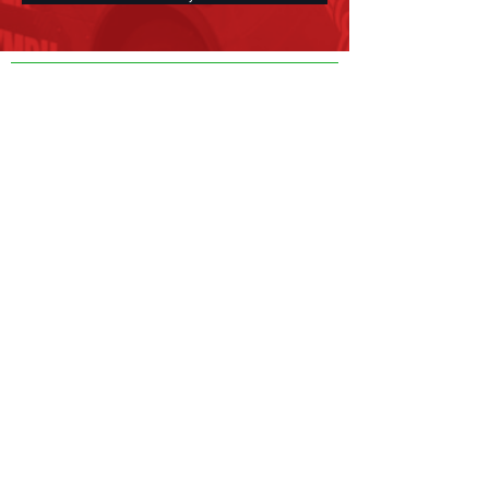
Darperir cynnwys y wefan hon er gwybodaeth
gyffredinol yn unig ac ni fwriedir iddo gymryd lle
cyngor proffesiynol penodol sy'n berthnasol i'ch
sefyllfa. Bwriad Canolfan Seiber Gydnerth Cymru yw
annog seibr-wydnwch drwy godi materion a lledaenu
gwybodaeth am brofiadau a mentrau pobl eraill. Ni
all erthyglau ar y wefan yn ôl eu natur fod yn
gynhwysfawr ac efallai nad ydynt yn adlewyrchu'r
ddeddfwriaeth, arfer neu gymhwysiad diweddaraf i'ch
amgylchiadau. Mae Canolfan Seiber Gydnerth Cymru
yn darparu gwasanaethau fforddiadwy a Phartneriaid
Dibynadwy os oes angen cymorth penodol arnoch.
Am gwestiynau penodol, cysylltwch â ni
yn
enquiries@wcrcentre.co.uk.
Nid yw Canolfan Seiber Gydnerth Cymru yn derbyn
unrhyw gyfrifoldeb am unrhyw golled a all ddeillio o
ddibyniaeth ar wybodaeth neu ddeunyddiau a
gyhoeddir ar y ddogfen hon. Nid yw'n gyfrifol am
gynnwys gwefannau allanol sy'n cysylltu i'r wefan hon
neu sy'n gysylltiedig ohoni.