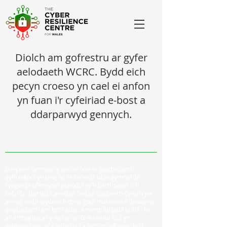
Diolch am gofrestru ar gyfer
aelodaeth WCRC. Bydd eich
pecyn croeso yn cael ei anfon
yn fuan i'r cyfeiriad e-bost a
ddarparwyd gennych.
Darperir cynnwys y wefan hon er gwybodaeth
gyffredinol yn unig ac ni fwriedir iddo gymryd lle
cyngor proffesiynol penodol sy'n berthnasol i'ch
sefyllfa. Bwriad Canolfan Seiber Gydnerth Cymru yw
annog seibr-wydnwch drwy godi materion a lledaenu
gwybodaeth am brofiadau a mentrau pobl eraill. Ni
all erthyglau ar y wefan yn ôl eu natur fod yn
gynhwysfawr ac efallai nad ydynt yn adlewyrchu'r