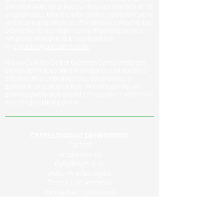
ddeddfwriaeth, arfer neu gymhwysiad diweddaraf i'ch
amgylchiadau. Mae Canolfan Seiber Gydnerth Cymru
yn darparu gwasanaethau fforddiadwy a Phartneriaid
Dibynadwy os oes angen cymorth penodol arnoch.
Am gwestiynau penodol, cysylltwch â ni
yn
enquiries@wcrcentre.co.uk.
Nid yw Canolfan Seiber Gydnerth Cymru yn derbyn
unrhyw gyfrifoldeb am unrhyw golled a all ddeillio o
ddibyniaeth ar wybodaeth neu ddeunyddiau a
gyhoeddir ar y ddogfen hon. Nid yw'n gyfrifol am
gynnwys gwefannau allanol sy'n cysylltu i'r wefan hon
neu sy'n gysylltiedig ohoni.
CYSYLLTIADAU DEFNYDDIOL
Cartref
Amdanom ni
Cysylltwch â Ni
Polisi Preifatrwydd
Telerau ac Amodau
Ymwadiad Cyfreithiol